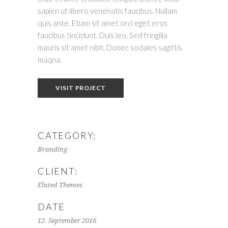
sapien ut libero venenatis faucibus. Nullam
quis ante. Etiam sit amet orci eget eros
faucibus tincidunt. Duis leo. Sed fringilla
mauris sit amet nibh. Donec sodales sagittis
maqna.
VISIT PROJECT
CATEGORY:
Branding
CLIENT:
Elated Themes
DATE
12. September 2016