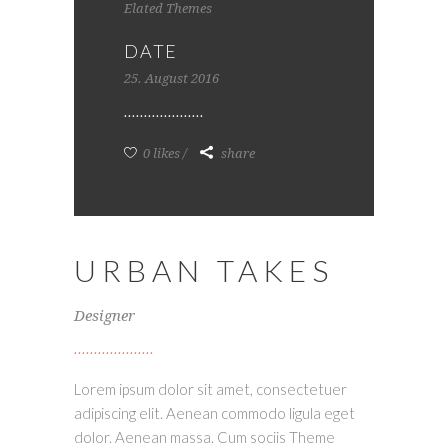
Elated Themes
DATE
25. August 2016
0 likes
share
URBAN TAKES
Designer
Lorem ipsum dolor sit amet, consectetuer
adipiscing elit. Aenean commodo ligula eget
dolor. Aenean massa. Cum sociis Theme