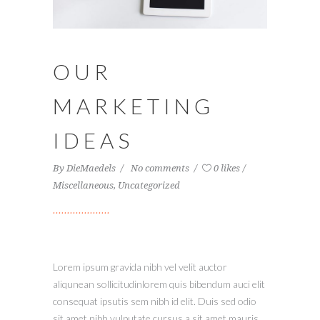
OUR
MARKETING
IDEAS
By
DieMaedels
No comments
0 likes
Miscellaneous
,
Uncategorized
Lorem ipsum gravida nibh vel velit auctor
aliqunean sollicitudinlorem quis bibendum auci elit
consequat ipsutis sem nibh id elit. Duis sed odio
sit amet nibh vulputate cursus a sit amet mauris.