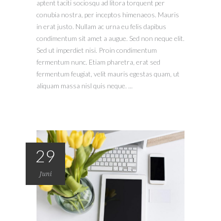
aptent taciti sociosqu ad litora torquent per
conubia nostra, per inceptos himenaeos. Mauris
in erat justo. Nullam ac urna eu felis dapibus
condimentum sit amet a augue. Sed non neque elit.
Sed ut imperdiet nisi. Proin condimentum
fermentum nunc. Etiam pharetra, erat sed
fermentum feugiat, velit mauris egestas quam, ut
aliquam massa nisl quis neque. ...
29
Juni