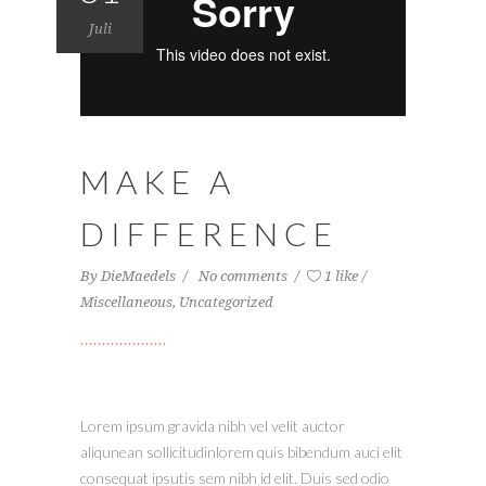
Juli
MAKE A
DIFFERENCE
By
DieMaedels
No comments
1 like
Miscellaneous
,
Uncategorized
Lorem ipsum gravida nibh vel velit auctor
aliqunean sollicitudinlorem quis bibendum auci elit
consequat ipsutis sem nibh id elit. Duis sed odio