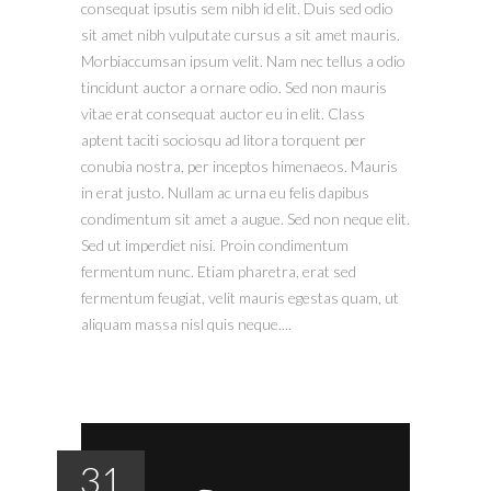
consequat ipsutis sem nibh id elit. Duis sed odio
sit amet nibh vulputate cursus a sit amet mauris.
Morbiaccumsan ipsum velit. Nam nec tellus a odio
tincidunt auctor a ornare odio. Sed non mauris
vitae erat consequat auctor eu in elit. Class
aptent taciti sociosqu ad litora torquent per
conubia nostra, per inceptos himenaeos. Mauris
in erat justo. Nullam ac urna eu felis dapibus
condimentum sit amet a augue. Sed non neque elit.
Sed ut imperdiet nisi. Proin condimentum
fermentum nunc. Etiam pharetra, erat sed
fermentum feugiat, velit mauris egestas quam, ut
aliquam massa nisl quis neque....
31