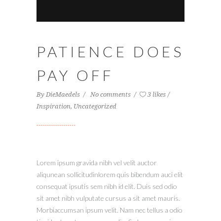
PATIENCE DOES
PAY OFF
By
DieMaedels
No comments
3 likes
Inspiration
,
Uncategorized
Lorem ipsum gravida nibh vel velit auctor
aliqunean sollicitudinlorem quis bibendum auci elit
consequat ipsutis sem nibh id elit. Duis sed odio
sit amet nibh vulputate cursus a sit amet mauris.
Morbiaccumsan ipsum velit. Nam nec tellus a odio