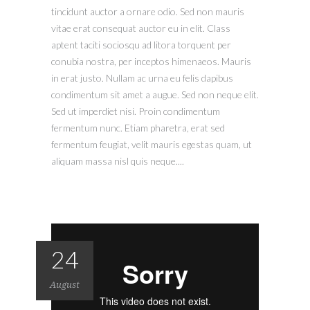
tincidunt auctor a ornare odio. Sed non mauris
vitae erat consequat auctor eu in elit. Class
aptent taciti sociosqu ad litora torquent per
conubia nostra, per inceptos himenaeos. Mauris
in erat justo. Nullam ac urna eu felis dapibus
condimentum sit amet a augue. Sed non neque elit.
Sed ut imperdiet nisi. Proin condimentum
fermentum nunc. Etiam pharetra, erat sed
fermentum feugiat, velit mauris egestas quam, ut
aliquam massa nisl quis neque....
24
August