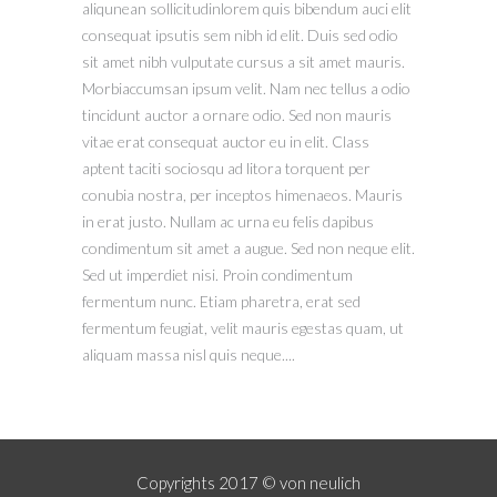
aliqunean sollicitudinlorem quis bibendum auci elit
consequat ipsutis sem nibh id elit. Duis sed odio
sit amet nibh vulputate cursus a sit amet mauris.
Morbiaccumsan ipsum velit. Nam nec tellus a odio
tincidunt auctor a ornare odio. Sed non mauris
vitae erat consequat auctor eu in elit. Class
aptent taciti sociosqu ad litora torquent per
conubia nostra, per inceptos himenaeos. Mauris
in erat justo. Nullam ac urna eu felis dapibus
condimentum sit amet a augue. Sed non neque elit.
Sed ut imperdiet nisi. Proin condimentum
fermentum nunc. Etiam pharetra, erat sed
fermentum feugiat, velit mauris egestas quam, ut
aliquam massa nisl quis neque....
Copyrights 2017 © von neulich