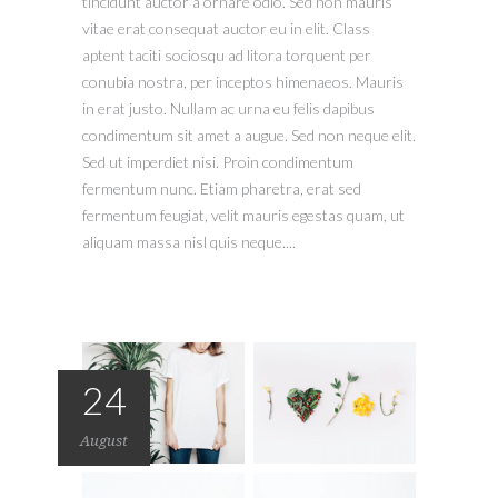
tincidunt auctor a ornare odio. Sed non mauris
vitae erat consequat auctor eu in elit. Class
aptent taciti sociosqu ad litora torquent per
conubia nostra, per inceptos himenaeos. Mauris
in erat justo. Nullam ac urna eu felis dapibus
condimentum sit amet a augue. Sed non neque elit.
Sed ut imperdiet nisi. Proin condimentum
fermentum nunc. Etiam pharetra, erat sed
fermentum feugiat, velit mauris egestas quam, ut
aliquam massa nisl quis neque....
24
August