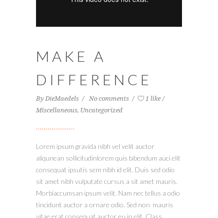
MAKE A
DIFFERENCE
By
DieMaedels
No comments
1 like
Miscellaneous
,
Uncategorized
Lorem ipsum gravida nibh vel velit auctor
aliqunean sollicitudinlorem quis bibendum auci elit
consequat ipsutis sem nibh id elit. Duis sed odio
sit amet nibh vulputate cursus a sit amet mauris.
Morbiaccumsan ipsum velit. Nam nec tellus a odio
tincidunt auctor a ornare odio. Sed non mauris
vitae erat consequat auctor eu in elit. Class