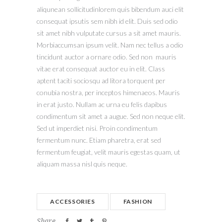
aliqunean sollicitudinlorem quis bibendum auci elit
consequat ipsutis sem nibh id elit. Duis sed odio
sit amet nibh vulputate cursus a sit amet mauris.
Morbiaccumsan ipsum velit. Nam nec tellus a odio
tincidunt auctor a ornare odio. Sed non mauris
vitae erat consequat auctor eu in elit. Class
aptent taciti sociosqu ad litora torquent per
conubia nostra, per inceptos himenaeos. Mauris
in erat justo. Nullam ac urna eu felis dapibus
condimentum sit amet a augue. Sed non neque elit.
Sed ut imperdiet nisi. Proin condimentum
fermentum nunc. Etiam pharetra, erat sed
fermentum feugiat, velit mauris egestas quam, ut
aliquam massa nisl quis neque.
ACCESSORIES
FASHION
Share