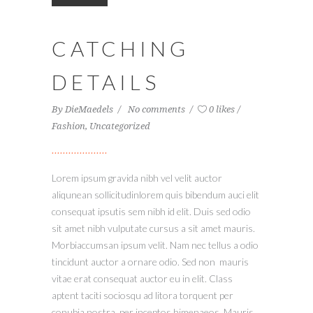
CATCHING
DETAILS
By
DieMaedels
No comments
0 likes
Fashion
,
Uncategorized
Lorem ipsum gravida nibh vel velit auctor
aliqunean sollicitudinlorem quis bibendum auci elit
consequat ipsutis sem nibh id elit. Duis sed odio
sit amet nibh vulputate cursus a sit amet mauris.
Morbiaccumsan ipsum velit. Nam nec tellus a odio
tincidunt auctor a ornare odio. Sed non mauris
vitae erat consequat auctor eu in elit. Class
aptent taciti sociosqu ad litora torquent per
conubia nostra, per inceptos himenaeos. Mauris